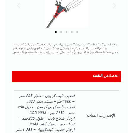
الخصائص والمواصفات الفنية عرضة للتغيير دون إشعار ،
وقد تختلف الصور والبيانات بسبب
برنامج التحسين المستمر لدينا ، وبالتالي فإننا لا نقبل الشكاوى بشأن ما هو مذكور.
جميع منتجاتنا مغطاة ببراءة اختراع ، وأي استنساخ ، حتى جزئيًا ، سيتم مقاضاته وفقًا للقانون.
الخصائص
التقنية
قضيب ثابت كربون – طول 235 سم
– 1900 جم – سمك القد. 992J
قضيب تليسكوبي كربون – طول 288
سم – 2150 جم – COD 993J
الإصدارات المتاحة
ارجال شعاع ثابت – طول 235 سم –
2150 جم – سمك القد. 994J
ارجال قضيب تليسكوبيك – L 288 سم