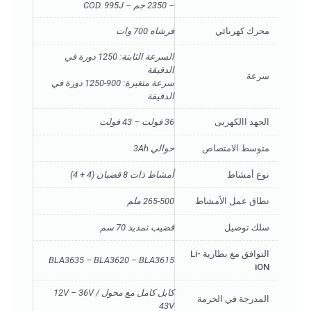
– 2350 جم – COD. 995J
محرك كهربائي
فرشاه 700 وات
السرعة الثابتة: 1250 دورة في
الدقيقة
سرعة
سرعة متغيرة: 900-1250 دورة في
الدقيقة
الجهد االكهربى
36 فولت – 43 فولت
متوسط ​​الامتصاص
حوالي 3Ah
نوع أمشاط
أمشاط ذات 8 قضبان (4 + 4)
نطاق عمل الأمشاط
265-500 ملم
سلك توصيل
قضيب تمديد 70 سم
التوافق مع بطارية Li-
BLA3635 – BLA3620 – BLA3615
iON
كابل كامل مع محول 12V – 36V /
المدرجة في الحزمة
43V