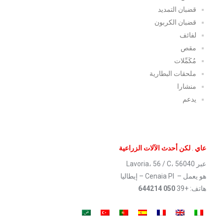
قضبان التمديد
قضبان الكربون
لفائف
مقص
مُكَمِّلات
ملحقات البطارية
منشارا
يدعم
عاي
.
لكن أحدث الآلات الزراعية
عبر Lavoria، 56 / C، 56040
هو يعمل – Cenaia PI – إيطاليا
هاتف: +39
050 644214