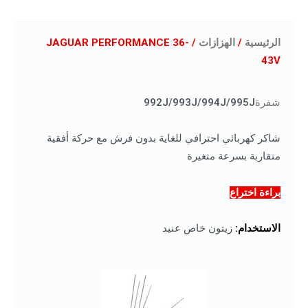
الرئيسية
/
الهزازات
/ JAGUAR PERFORMANCE 36-
43V
شفرة
992J/993J/994J/995J
شاكر كهربائي احترافي للغاية بدون فرش مع حركة أفقية
متقاربة بسرعة متغيرة
براءة اختراع
الاستخدام:
زيتون خاص عنيد