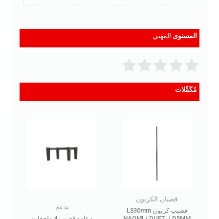
المستوى
المهني
مُكَمِّلات
قضبان الكربون
يدعم
قضيب كربون L330mm
D5MM لـ NAOMI / DUET
دعامة قضيب 4 ملحقات