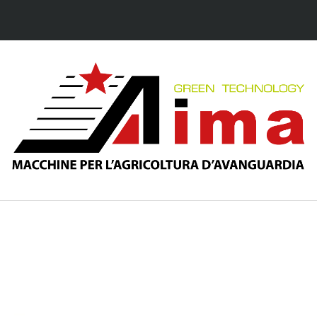
خطي
لى
لمحتوى