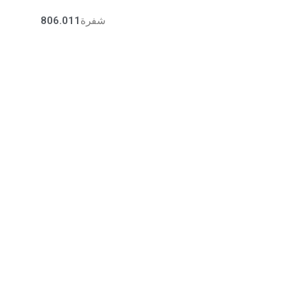
شفرة
806.011