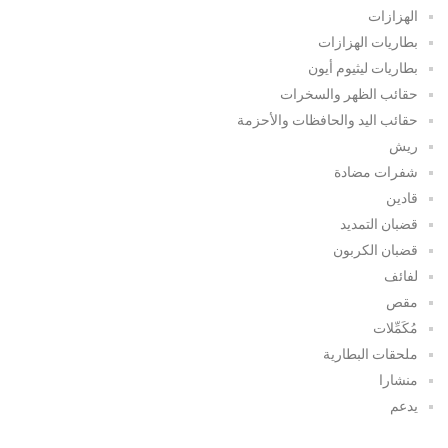
الهزازات
بطاريات الهزازات
بطاريات ليثيوم أيون
حقائب الظهر والسخرات
حقائب اليد والحافظات والأحزمة
ريش
شفرات مضادة
قادين
قضبان التمديد
قضبان الكربون
لفائف
مقص
مُكَمِّلات
ملحقات البطارية
منشارا
يدعم