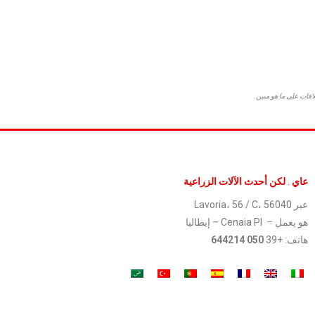
افات على ما هو مبين.
عاي
.
لكن أحدث الآلات الزراعية
عبر Lavoria، 56 / C، 56040
هو يعمل – Cenaia PI – إيطاليا
هاتف: +39
050 644214