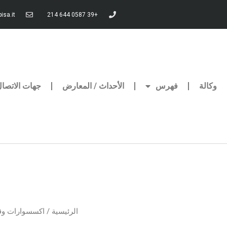
isa.it
+39 0587 644 214
وكالة
فهرس
الأحداث / المعارض
جهات الاتصا
الرئيسية
/
اكسسوارات وق