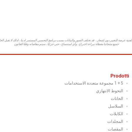
فنية عرضة للتغيير دون إشعار ،
قد تختلف الصور والبيانات بسبب برنامج التحسين المستمر لدينا ، لذلك لا نقبل الخل
جميع منتجاتنا مغطاة ببراءة اختراع ، وأي استنساخ ، حتى جزئيًا ، سيتم مقاضاته وفقًا للقانون.
Prodotti
5 + 1 مجموعة متعددة الاستخدامات
التحوط الانتهازي
الحانات
السلاسل
الكابلات
المجلدات
المقصات