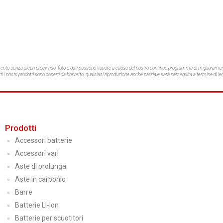
mento senza alcun preavviso,
foto e dati possono variare a causa del nostro continuo programma di migliorament
ti i nostri prodotti sono coperti da brevetto, qualsiasi riproduzione anche parziale sarà perseguita a termine di le
Prodotti
Accessori batterie
Accessori vari
Aste di prolunga
Aste in carbonio
Barre
Batterie Li-Ion
Batterie per scuotitori