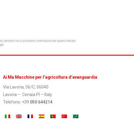
o, pertanto non si accettano contestazioni per quanto indicato.
gge.
Ai
.
Ma Macchine per l’agricoltura d’avanguardia
Via Lavoria, 56/C, 56040
Lavoria – Cenaia PI – Italy
Telefono: +39
050 644214