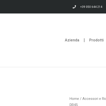
+39 050 644 214
Azienda
Prodotti
Home
/
Accessori e Ri
DR45