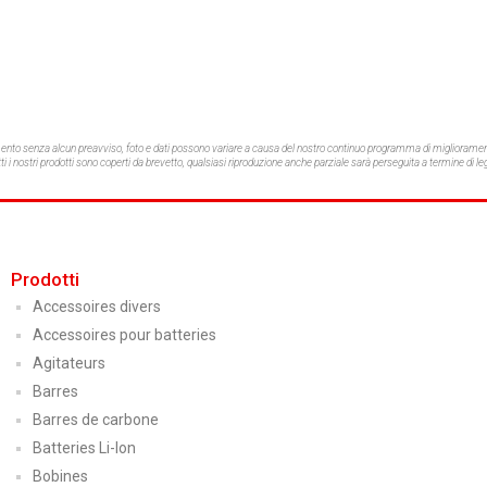
mento senza alcun preavviso,
foto e dati possono variare a causa del nostro continuo programma di migliorament
ti i nostri prodotti sono coperti da brevetto, qualsiasi riproduzione anche parziale sarà perseguita a termine di le
Prodotti
Accessoires divers
Accessoires pour batteries
Agitateurs
Barres
Barres de carbone
Batteries Li-Ion
Bobines