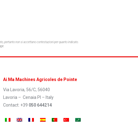
o, pertanto non si accettano contestazioni per quanto indicato.
gge.
Ai
.
Ma Machines Agricoles de Pointe
Via Lavoria, 56/C, 56040
Lavoria – Cenaia PI – Italy
Contact: +39
050 644214