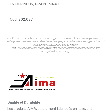
EN CORINDON, GRAIN 150/400
Cod.
802.037
Caratteristiche e specifiche tecniche sono soggette a cambiamento senza alcun preavviso,
foto
e dati possono variare a causa del nostro continuo programma di miglioramento, pertanto non si
accettano contestazioni per quanto indicato.
Tutti i nostri prodotti sono coperti da brevetto, qualsiasi riproduzione anche parziale sarà
perseguita a termine di legge.
Qualité
et
Durabilité
Les produits AIMA, strictement fabriqués en Italie, ont