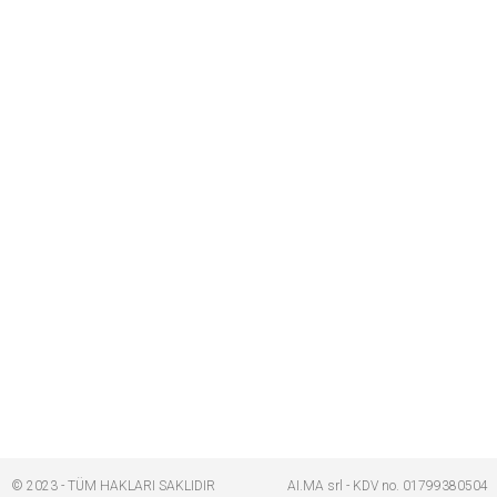
© 2023 - TÜM HAKLARI SAKLIDIR
AI.MA srl - KDV no. 01799380504