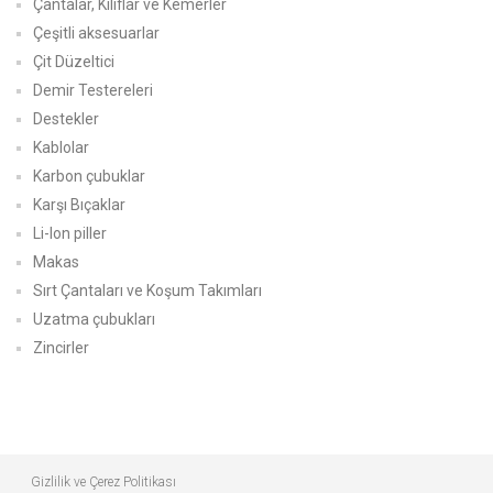
Çantalar, Kılıflar ve Kemerler
Çeşitli aksesuarlar
Çit Düzeltici
Demir Testereleri
Destekler
Kablolar
Karbon çubuklar
Karşı Bıçaklar
Li-Ion piller
Makas
Sırt Çantaları ve Koşum Takımları
Uzatma çubukları
Zincirler
Gizlilik ve Çerez Politikası