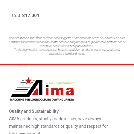
Cod.
817.001
Caratteristiche e specifiche tecniche sono soggette a cambiamento senza alcun preavviso,
foto
e dati possono variare a causa del nostro continuo programma di miglioramento, pertanto non si
accettano contestazioni per quanto indicato.
Tutti i nostri prodotti sono coperti da brevetto, qualsiasi riproduzione anche parziale sarà
perseguita a termine di legge.
Quality
and
Sustainability
AIMA products, strictly made in Italy, have always
maintained high standards of quality and respect for
the environment.