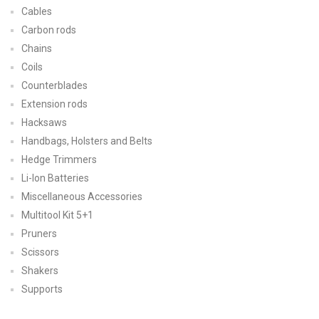
Cables
Carbon rods
Chains
Coils
Counterblades
Extension rods
Hacksaws
Handbags, Holsters and Belts
Hedge Trimmers
Li-Ion Batteries
Miscellaneous Accessories
Multitool Kit 5+1
Pruners
Scissors
Shakers
Supports