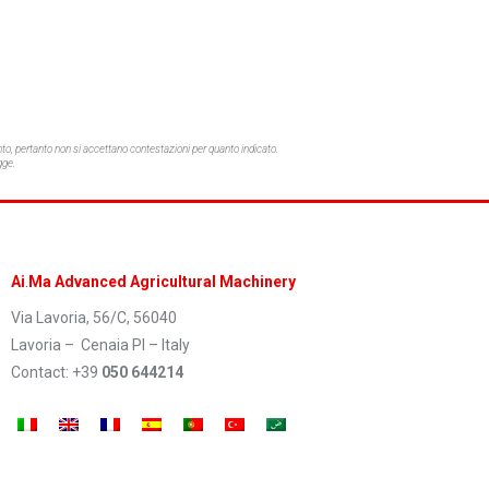
o, pertanto non si accettano contestazioni per quanto indicato.
gge.
Ai
.
Ma Advanced Agricultural Machinery
Via Lavoria, 56/C, 56040
Lavoria – Cenaia PI – Italy
Contact: +39
050 644214