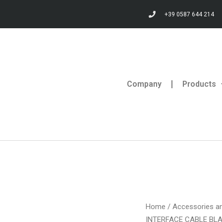
+39 0587 644 214
Company
Products
Home
/
Accessories an
INTERFACE CABLE BL