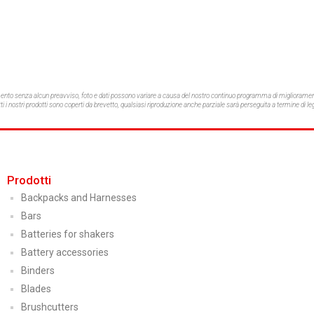
mento senza alcun preavviso,
foto e dati possono variare a causa del nostro continuo programma di migliorament
ti i nostri prodotti sono coperti da brevetto, qualsiasi riproduzione anche parziale sarà perseguita a termine di le
Prodotti
Backpacks and Harnesses
Bars
Batteries for shakers
Battery accessories
Binders
Blades
Brushcutters