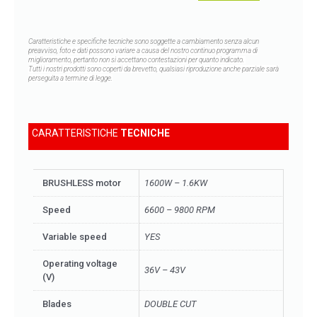
Caratteristiche e specifiche tecniche sono soggette a cambiamento senza alcun
preavviso,
foto e dati possono variare a causa del nostro continuo programma di
miglioramento, pertanto non si accettano contestazioni per quanto indicato.
Tutti i nostri prodotti sono coperti da brevetto, qualsiasi riproduzione anche parziale sarà
perseguita a termine di legge.
CARATTERISTICHE
TECNICHE
BRUSHLESS motor
1600W – 1.6KW
Speed
6600 – 9800 RPM
Variable speed
YES
Operating voltage
36V – 43V
(V)
Blades
DOUBLE CUT