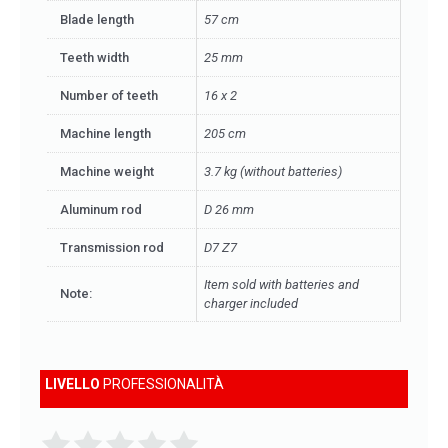
Blade length
57 cm
Teeth width
25 mm
Number of teeth
16 x 2
Machine length
205 cm
Machine weight
3.7 kg (without batteries)
Aluminum rod
D 26 mm
Transmission rod
D7 Z7
Item sold with batteries and
Note:
charger included
LIVELLO
PROFESSIONALITÀ