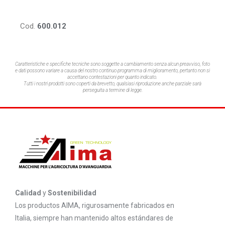
Cod.
600.012
Caratteristiche e specifiche tecniche sono soggette a cambiamento senza alcun preavviso,
foto
e dati possono variare a causa del nostro continuo programma di miglioramento, pertanto non si
accettano contestazioni per quanto indicato.
Tutti i nostri prodotti sono coperti da brevetto, qualsiasi riproduzione anche parziale sarà
perseguita a termine di legge.
Calidad
y
Sostenibilidad
Los productos AIMA, rigurosamente fabricados en
Italia, siempre han mantenido altos estándares de