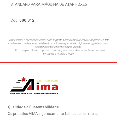
STANDARD PARA MÁQUINA DE ATAR FOX25
Cod.
600.012
Caratteristiche e specifiche tecniche sono soggette a cambiamento senza alcun preavviso,
foto
e dati possono variare a causa del nostro continuo programma di miglioramento, pertanto non si
accettano contestazioni per quanto indicato.
Tutti i nostri prodotti sono coperti da brevetto, qualsiasi riproduzione anche parziale sarà
perseguita a termine di legge.
Qualidade
e
Sustentabilidade
Os produtos AIMA, rigorosamente fabricados em Itália,