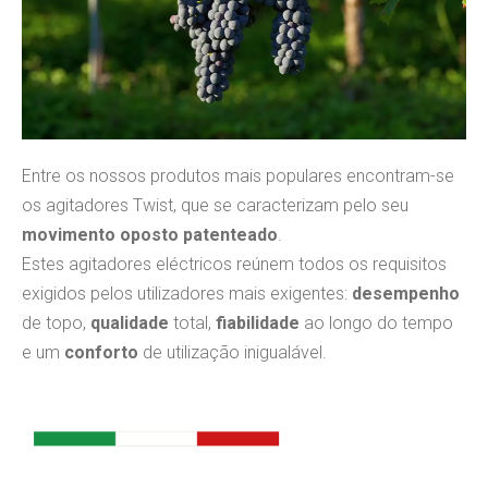
Entre os nossos produtos mais populares encontram-se
os agitadores Twist, que se caracterizam pelo seu
movimento oposto patenteado
.
Estes agitadores eléctricos reúnem todos os requisitos
exigidos pelos utilizadores mais exigentes:
desempenho
de topo,
qualidade
total,
fiabilidade
ao longo do tempo
e um
conforto
de utilização inigualável.