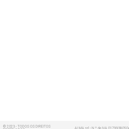
© 2023 - TODOS OS DIREITOS
AI.MA srl - N.º de IVA 0179938050