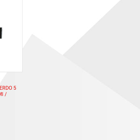
ERDO 5
I /