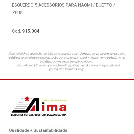
ESQUERDO 5 ACESSÓRIOS PARA NAOMI / DUETTO /
ZEUS
Cod.
915.004
Caratteristiche e specifiche tecniche sono soggette a cambiamento senza alcun preavviso,
foto
e dati possono variare a causa del nostro continuo programma di miglioramento, pertanto non si
accettano contestazioni per quanto indicato.
Tutti i nostri prodotti sono coperti da brevetto, qualsiasi riproduzione anche parziale sarà
perseguita a termine di legge.
Qualidade
e
Sustentabilidade