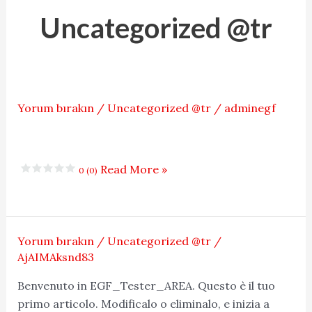
Uncategorized @tr
Yorum bırakın
/
Uncategorized @tr
/
adminegf
Etkinlikler/Fuarlar
Read More »
0 (0)
Yorum bırakın
/
Uncategorized @tr
/
Ciao
AjAIMAksnd83
mondo!
Benvenuto in EGF_Tester_AREA. Questo è il tuo
primo articolo. Modificalo o eliminalo, e inizia a