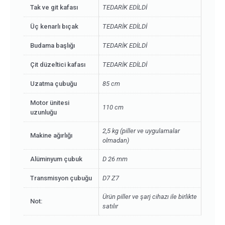
Tak ve git kafası
TEDARİK EDİLDİ
Üç kenarlı bıçak
TEDARİK EDİLDİ
Budama başlığı
TEDARİK EDİLDİ
Çit düzeltici kafası
TEDARİK EDİLDİ
Uzatma çubuğu
85 cm
Motor ünitesi
110 cm
uzunluğu
2,5 kg (piller ve uygulamalar
Makine ağırlığı
olmadan)
Alüminyum çubuk
D 26 mm
Transmisyon çubuğu
D7 Z7
Ürün piller ve şarj cihazı ile birlikte
Not:
satılır