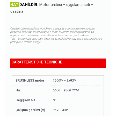
HAT
DAHİLDİR:
Motor ünitesi + uygulama seti +
uzatma
Caratteristiche e specifiche tecniche sono soggette a cambiamento senza alcun
preavviso,
foto e dati possono variare a causa del nostro continuo programma di
miglioramento, pertanto non si accettano contestazioni per quanto indicato.
Tutti i nostri prodotti sono coperti da brevetto, qualsiasi riproduzione anche parziale sarà
perseguita a termine di legge.
CARATTERISTICHE
TECNICHE
BRUSHLESS motor
1600W – 1.6KW
Hız
6600 – 9800 RPM
Değişken hız
SI
Çalışma gerilimi (V)
36V – 43V