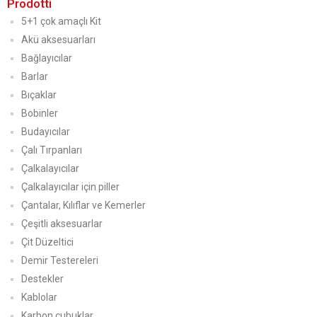
Prodotti
5+1 çok amaçlı Kit
Akü aksesuarları
Bağlayıcılar
Barlar
Bıçaklar
Bobinler
Budayıcılar
Çalı Tırpanları
Çalkalayıcılar
Çalkalayıcılar için piller
Çantalar, Kılıflar ve Kemerler
Çeşitli aksesuarlar
Çit Düzeltici
Demir Testereleri
Destekler
Kablolar
Karbon çubuklar