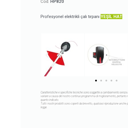
Cod.
HP820
Profesyonel elektrikli çalı tırpanı
YEŞİL HAT
Caratteristiche e specifiche tecniche sono soggette a cambiamento senza 
variare a causa del nostro continuo programma di miglioramento, pertanto n
quanto indicato.
Tutti i nostri prodotti sono coperti da brevetto, qualsiasi riproduzione anche 
legge.