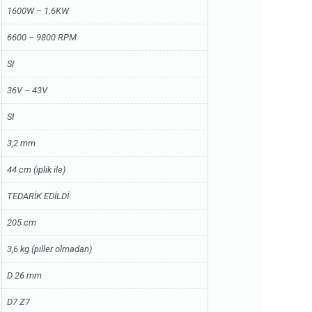
1600W – 1.6KW
6600 – 9800 RPM
SI
36V – 43V
SI
3,2 mm
44 cm (iplik ile)
TEDARİK EDİLDİ
205 cm
3,6 kg (piller olmadan)
D 26 mm
D7 Z7