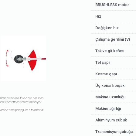
BRUSHLESS motor
Hız
Değişken hız
Çalışma gerilimi (V)
Tak ve git kafası
Tel çapı
Kesme çapı
Üç kenarlı bıçak
Makine uzunluğu
alcun preavviso,
foto e dati possono
on si accettano contestazioni per
Makine ağırlığı
parziale sarà perseguita a termine di
Alüminyum çubuk
Transmisyon çubuğu