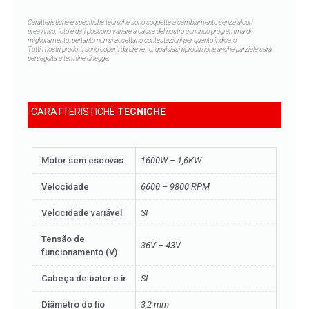
Caratteristiche e specifiche tecniche sono soggette a cambiamento senza alcun
preavviso,
foto e dati possono variare a causa del nostro continuo programma di
miglioramento, pertanto non si accettano contestazioni per quanto indicato.
Tutti i nostri prodotti sono coperti da brevetto, qualsiasi riproduzione anche parziale sarà
perseguita a termine di legge.
CARATTERISTICHE
TECNICHE
Motor sem escovas
1600W – 1,6KW
Velocidade
6600 – 9800 RPM
Velocidade variável
SI
Tensão de
36V – 43V
funcionamento (V)
Cabeça de bater e ir
SI
Diâmetro do fio
3,2 mm