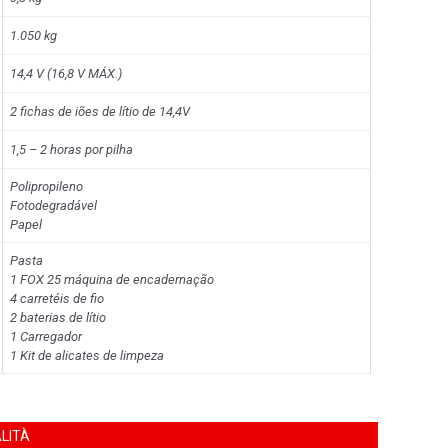
1.050 kg
14,4 V (16,8 V MÁX.)
2 fichas de iões de lítio de 14,4V
1,5 – 2 horas por pilha
Polipropileno
Fotodegradável
Papel
Pasta
1 FOX 25 máquina de encadernação
4 carretéis de fio
2 baterias de lítio
1 Carregador
1 Kit de alicates de limpeza
LITÀ