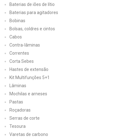
Baterias de iões de lítio
Baterias para agitadores
Bobinas
Bolsas, coldres e cintos
Cabos
Contra-lâminas
Correntes
Corta Sebes
Hastes de extensão
Kit Multifunções 5+1
Lâminas
Mochilas e arneses
Pastas
Roçadoras
Serras de corte
Tesoura
Varetas de carbono