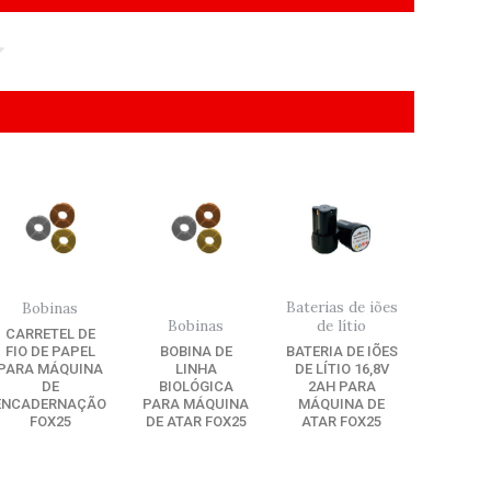
Baterias de iões
Bobinas
Bobinas
de lítio
CARRETEL DE
FIO DE PAPEL
BOBINA DE
BATERIA DE IÕES
PARA MÁQUINA
LINHA
DE LÍTIO 16,8V
DE
BIOLÓGICA
2AH PARA
ENCADERNAÇÃO
PARA MÁQUINA
MÁQUINA DE
FOX25
DE ATAR FOX25
ATAR FOX25