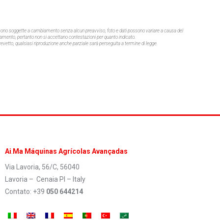
e sono soggette a cambiamento senza alcun preavviso,
foto e dati possono variare a causa del
mento, pertanto non si accettano contestazioni per quanto indicato.
 brevetto, qualsiasi riproduzione anche parziale sarà perseguita a termine di legge.
Ai
.
Ma Máquinas Agrícolas Avançadas
Via Lavoria, 56/C, 56040
Lavoria – Cenaia PI – Italy
Contato: +39
050 644214