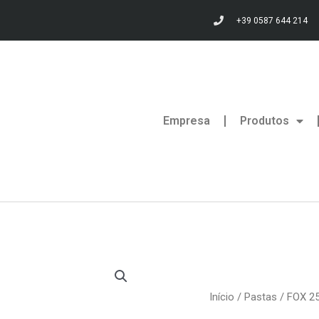
+39 0587 644 214
Empresa
Produtos
Início
/
Pastas
/ FOX 2