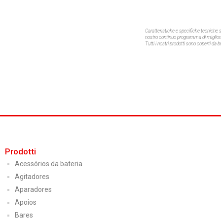
Caratteristiche e specifiche tecnich
nostro continuo programma di migliora
Tutti i nostri prodotti sono coperti da
Prodotti
Acessórios da bateria
Agitadores
Aparadores
Apoios
Bares